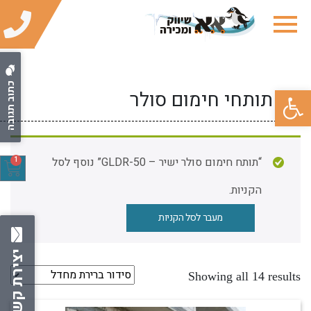
כתוב תגובה
פתח סרגל נגישות
תותחי חימום סולר
“תותח חימום סולר ישיר – GLDR-50” נוסף לסל
1
הקניות.
מעבר לסל הקניות
יצירת קשר
Showing all 14 results