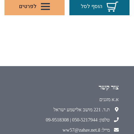
הוסף לסל
לפרטים
צור קשר
א.א מזגנים
ת.ד. 221 מושב אלישמע ישראל
טלפון: 050-5217944 | 09-9518308
מייל: ww57@zahav.net.il