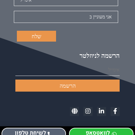
הרשמה לניוזלטר
לוואטסאפ
לשיחת טלפון
עיצוב ובניית אתרים webthenet