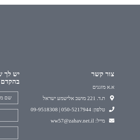
צור קשר
יש לך ש
בהקדם
א.א מזגנים
ת.ד. 221 מושב אלישמע ישראל
טלפון: 050-5217944 | 09-9518308
מייל: ww57@zahav.net.il