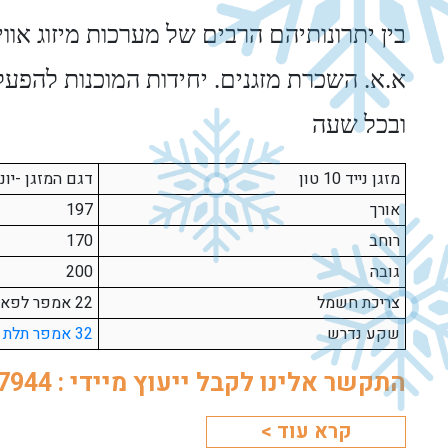
בין יתרונותיהם הרבים של מערכות מיזוג או
א.א. השכרת מזגנים. יחידות המוכנות להפעל
ובכל שעה
מזגן נייד 10 טון
דגם המזגן -יונ
אורך
197
רוחב
170
גובה
200
צריכת חשמל
22 אמפר לפאזה
שקע נדרש
32 אמפר תלת פאזי
התקשר אלינו לקבל ייעוץ מיידי : 050-5217944
לחץ כאן להשארת פרטים ונחזור אליך
קרא עוד >