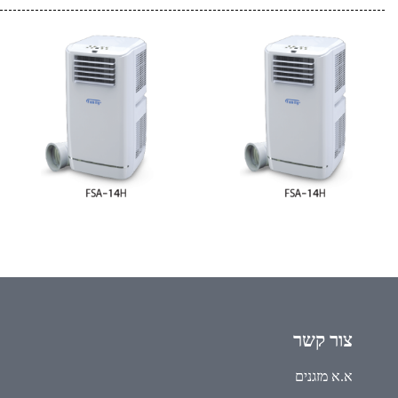
או כתוספת קסומה באירוע מדברי או ביער. האוהלים עמידים
ועומדים בתקני בטיחות מחמירים. ככל האוהלים שלנו, אנו
מקפידים על איכות המוצרים, רמת גימור גבוהה והתחייבות
לשירות ולהתקנה מהירים ומדויקים.
באשר למידה המדויקת, אנו מזמינים אתכם ליצור איתנו
קשר, כמה שאלות פשוטות ונדאג להתאים לכם את מידת
האוהל המדויקת עבורכם.
התקשר אלינו לקבל ייעוץ מיידי:
משה כהן – 054-4860194
לחץ כאן
להשארת פרטים ונחזור אליך
צור קשר
א.א מזגנים