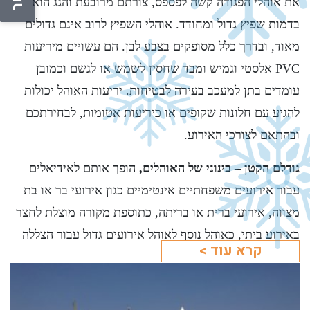
את אוהלי הפגודה קשה לפספס, צורתם מרובעת והגג הוא
בדמות שפיץ גדול ומחודד. אוהלי השפיץ לרוב אינם גדולים
מאוד, ובדרך כלל מסופקים בצבע לבן. הם עשויים מיריעות
PVC אלסטי וגמיש ומבד שחסין לשמש או לגשם וכמובן
עומדים בתן למעכב בעירה לבטיחות. יריעות האוהל יכולות
להגיע עם חלונות שקופים או כיריעות אטומות, לבחירתכם
ובהתאם לצורכי האירוע.
גודלם הקטן – בינוני של האוהלים,
הופך אותם לאידיאלים
עבור אירועים משפחתיים אינטימיים כגון אירועי בר או בת
מצווה, אירועי ברית או בריתה, כתוספת מקורה מוצלת לחצר
באירוע ביתי, כאוהל נוסף לאוהל אירועים גדול עבור הצללה
קרא עוד >
לרכבים ואפילו עבור אירועים עסקיים קטנים.
בכל מקרה, לא משנה מה תבחרו לחגוג, אוהל השפיץ יוסיף