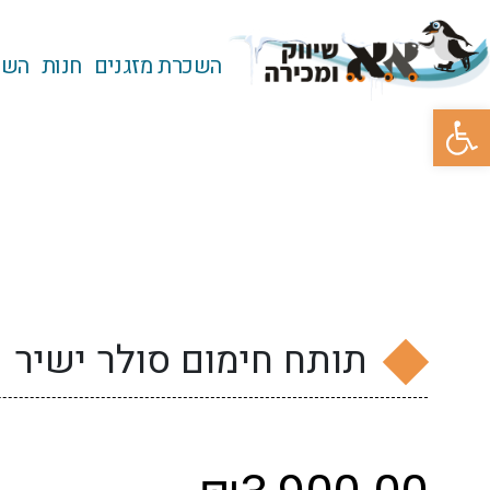
השכרת מזגנים
חנות
השכ
פתח סרגל נגישות
תותח חימום סולר ישיר – DR-50