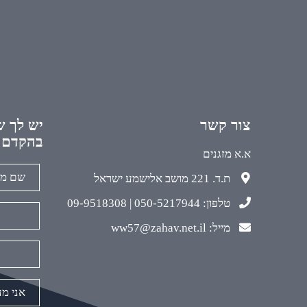
צור קשר
יש לך ש
בהקדם
א.א מזגנים
ת.ד. 221 מושב אלישמע ישראל
טלפון: 050-5217944 | 09-9518308
מייל: ww57@zahav.net.il