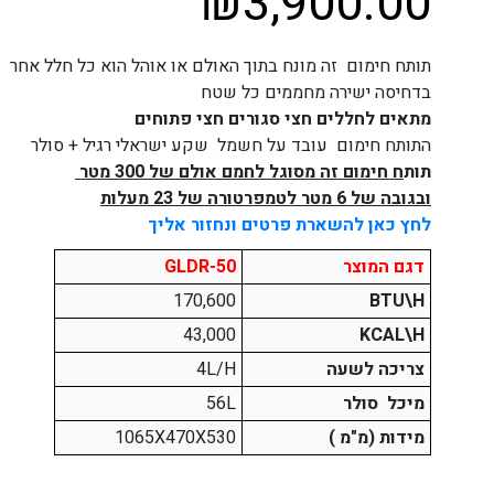
₪
3,900.00
תותח חימום זה מונח בתוך האולם או אוהל הוא כל חלל אחר
בדחיסה ישירה מחממים כל שטח
מתאים לחללים חצי סגורים חצי פתוחים
התותח חימום עובד על חשמל שקע ישראלי רגיל + סולר
תות
ח חימום זה מסוגל לחמם אולם של 300 מטר
ובגובה של 6 מטר לטמפרטורה של 23 מעלות
לחץ כאן להשארת פרטים ונחזור אליך
דגם המוצר
GLDR-50
170,600
BTU\H
43,000
KCAL\H
צריכה לשעה
4L/H
מיכל סולר
L
56
מידות (מ"מ )
1065X470X530