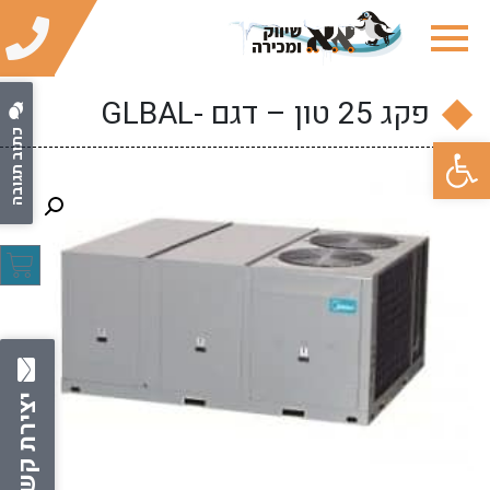
פקג 25 טון – דגם -GLBAL
כתוב תגובה
פתח סרגל נגישות
יצירת קשר