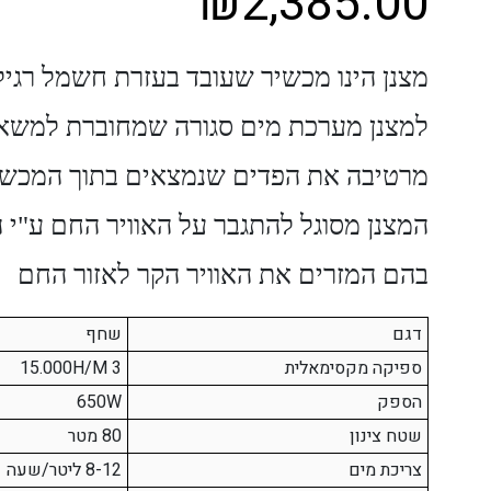
₪
2,385.00
מצנן הינו מכשיר שעובד בעזרת חשמל רגיל,
למצנן מערכת מים סגורה שמחוברת למשא
מרטיבה את הפדים שנמצאים בתוך המכשי
המצנן מסוגל להתגבר על האוויר החם ע"י 
בהם המזרים את האוויר הקר לאזור החם
דגם
שחף
ספיקה מקסימאלית
3
M
/
H
15.000
הספק
650W
שטח צינון
80 מטר
צריכת מים
8-12 ליטר/שעה