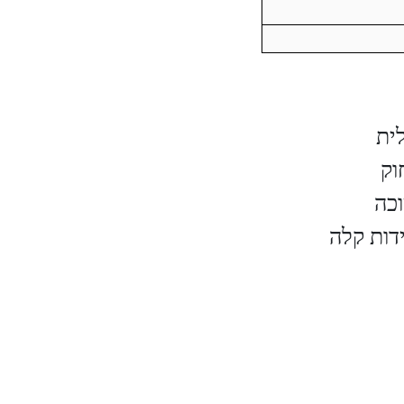
ית
וק
כה
ידות קלה