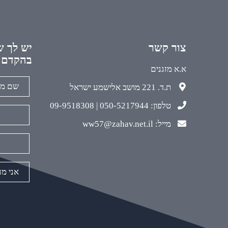
צור קשר
יש לך ש
בהקדם
א.א מזגנים
ת.ד. 221 מושב אלישמע ישראל
טלפון: 050-5217944 | 09-9518308
מייל: ww57@zahav.net.il