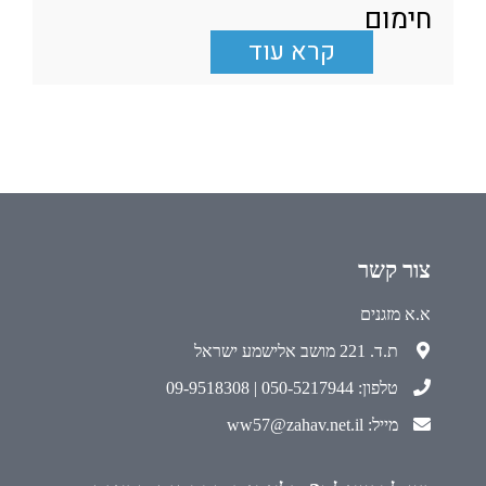
חימום
קרא עוד
צור קשר
א.א מזגנים
ת.ד. 221 מושב אלישמע ישראל
טלפון: 050-5217944 | 09-9518308
מייל: ww57@zahav.net.il