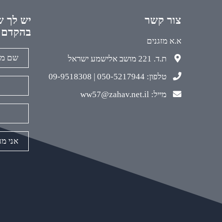
צור קשר
יש לך ש
בהקדם
א.א מזגנים
ת.ד. 221 מושב אלישמע ישראל
טלפון: 050-5217944 | 09-9518308
מייל: ww57@zahav.net.il